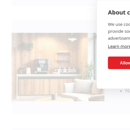
About c
We use coo
provide so
advertisem
Prax
Learn mor
Allow
H
D
R
N