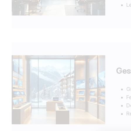
L
Gesc
G
F
D
R