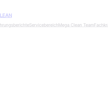
CLEAN
ahrungsberichte
Servicebereich
Mega Clean Team
Fachkr