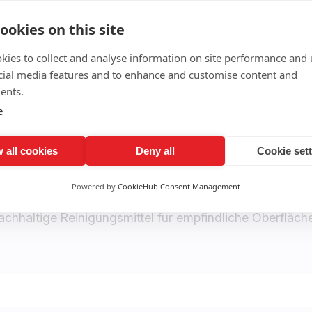
ookies on this site
kies to collect and analyse information on site performance and 
cial media features and to enhance and customise content and
ents.
is- und Kanzleireinigung
e
 all cookies
Deny all
Cookie set
ygienische Reinigung für Arztpraxen, Psychotherapeut
esinfektion von Wartezimmern und Empfangsbereichen
Powered by
CookieHub Consent Management
einigung von Untersuchungs- und Behandlungsräumen
achhaltige Reinigungsmittel für empfindliche Oberfläch