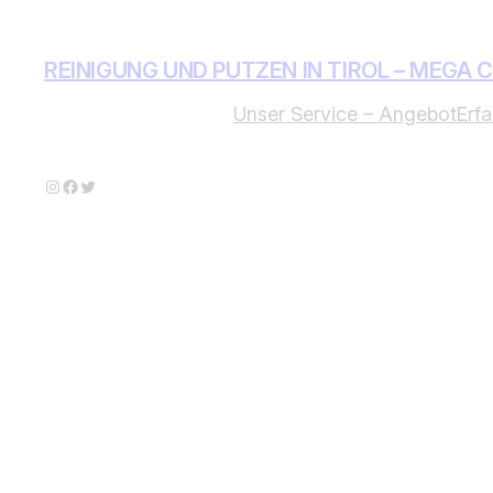
Zum
Inhalt
REINIGUNG UND PUTZEN IN TIROL – MEGA 
springen
Unser Service – Angebot
Erf
Instagram
Facebook
Twitter