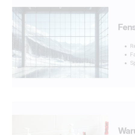
Fens
R
F
S
War