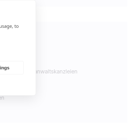
usage, to
tings
en und Rechtsanwaltskanzleien
en