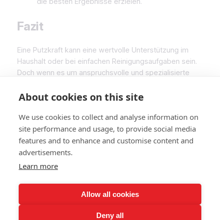
die besten Ergebnisse erzielen.
Fazit
Eine Putzkraft kann eine wertvolle Unterstützung im
Haushalt oder bei einfachen Reinigungsaufgaben sein.
Doch wenn es um anspruchsvolle und spezialisierte
Reinigungsarbeiten geht, führt kein Weg an einem
About cookies on this site
Reinigungsexperten vorbei. Fachwissen, modernste
Technik und höchste Qualitätsstandards machen den
We use cookies to collect and analyse information on
entscheidenden Unterschied – vor allem bei großen
site performance and usage, to provide social media
oder sensiblen Projekten.
features and to enhance and customise content and
Für perfekte Ergebnisse und professionelle
advertisements.
Pflege deiner Immobilien: Vertraue auf Mega
Learn more
Clean, dein Reinigungsexperte in Tirol!
Allow all cookies
Deny all