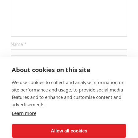
Name
*
E-Mail-Adresse
*
About cookies on this site
We use cookies to collect and analyse information on
Website
site performance and usage, to provide social media
features and to enhance and customise content and
Name, E-Mail-Adresse und Website in diesem
advertisements.
Browser für meinen nächsten Kommentar speichern.
Learn more
Allow all cookies