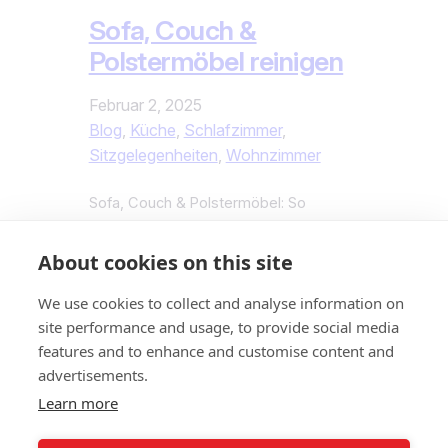
Sofa, Couch &
Polstermöbel reinigen
Februar 2, 2025
Blog
, 
Küche
, 
Schlafzimmer
, 
Sitzgelegenheiten
, 
Wohnzimmer
Sofa, Couch & Polstermöbel: So
bleiben sie frisch und fleckenfrei Ob
gemütliches Sofa, stilvolle Couch oder
About cookies on this site
bequeme Sessel – Polstermöbel sind
täglich im Einsatz und sammeln Staub,
We use cookies to collect and analyse information on
Flecken und Gerüche. Eine regelmäßige
site performance and usage, to provide social media
Reinigung sorgt nicht nur für ein
features and to enhance and customise content and
gepflegtes Aussehen, sondern auch für
advertisements.
bessere Hygiene und eine längere
Learn more
Lebensdauer der Möbel. Hier erfährst
du, wie…