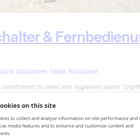
schalter & Fernbedien
Küche
, 
Schlafzimmer
, 
Toilette
, 
Wohnzimmer
 desinfizieren: So bleibt alles hygienisch sauber Türgri
n im Haushalt oder Büro – und sind gleichzeitig wahre
elmäßige Desinfektion wichtig, um Bakterien und Viren 
ookies on this site
kies to collect and analyse information on site performance and 
cial media features and to enhance and customise content and
ents.