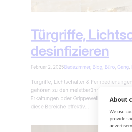
Türgriffe, Licht
desinfizieren
Februar 2, 2025
Badezimmer
, 
Blog
, 
Büro
, 
Gang
, 
Türgriffe, Lichtschalter & Fernbedienungen
gehören zu den meistberührten Oberfläche
Erkältungen oder Grippewellen ist eine reg
About c
diese Bereiche effektiv…
We use coo
provide so
advertisem