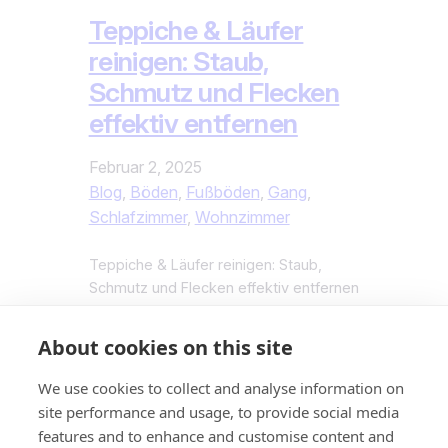
Teppiche & Läufer
reinigen: Staub,
Schmutz und Flecken
effektiv entfernen
Februar 2, 2025
Blog
, 
Böden
, 
Fußböden
, 
Gang
, 
Schlafzimmer
, 
Wohnzimmer
Teppiche & Läufer reinigen: Staub,
Schmutz und Flecken effektiv entfernen
Willkommen bei Sauber Zuhause, Ihrem
führenden Anbieter für Hausreinigung in
About cookies on this site
Berlin. Unser erfahrenes Team erfüllt
Ihre spezifischen Anforderungen. Ob
We use cookies to collect and analyse information on
allgemeine Wohnungsreinigung,
site performance and usage, to provide social media
gründliche Reinigung oder
features and to enhance and customise content and