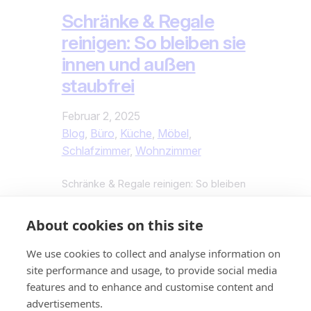
Schränke & Regale
reinigen: So bleiben sie
innen und außen
staubfrei
Februar 2, 2025
Blog
, 
Büro
, 
Küche
, 
Möbel
, 
Schlafzimmer
, 
Wohnzimmer
Schränke & Regale reinigen: So bleiben
sie innen und außen staubfrei Schränke
und Regale sind wahre Staubfänger –
About cookies on this site
ob in der Küche, im Schlafzimmer oder
im Büro. Besonders in wenig genutzten
We use cookies to collect and analyse information on
Bereichen sammeln sich schnell Staub,
site performance and usage, to provide social media
Krümel und manchmal sogar
features and to enhance and customise content and
unangenehme Gerüche. Eine
advertisements.