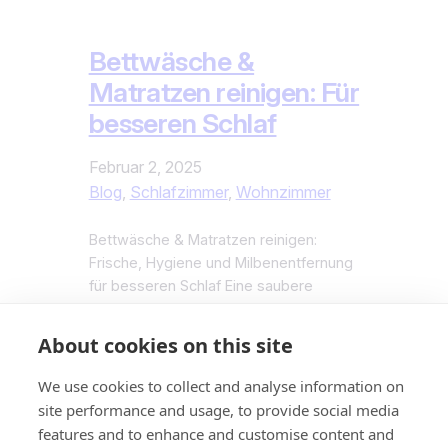
Bettwäsche &
Matratzen reinigen: Für
besseren Schlaf
Februar 2, 2025
Blog
, 
Schlafzimmer
, 
Wohnzimmer
Bettwäsche & Matratzen reinigen:
Frische, Hygiene und Milbenentfernung
für besseren Schlaf Eine saubere
Schlafumgebung ist essenziell für
erholsamen Schlaf und ein gesundes
About cookies on this site
Raumklima. Schweiß, Hautschuppen
und Staub bieten jedoch einen
We use cookies to collect and analyse information on
perfekten Nährboden für Milben,
site performance and usage, to provide social media
Bakterien und unangenehme Gerüche.
features and to enhance and customise content and
Regelmäßige Reinigung von