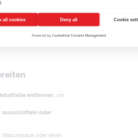
e
– Mega Clean hat die
 all cookies
Deny all
Cookie set
tung zur
Powered by
CookieHub Consent Management
ereiten
etallteile entfernen
, um
r
ausschütteln oder
n Wäschesack oder einen