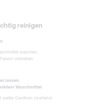
ichtig reinigen
n:
aschmittel waschen.
Fasern verkleben.
en lassen
.
mildem Waschmittel
.
t weiße Gardinen strahlend