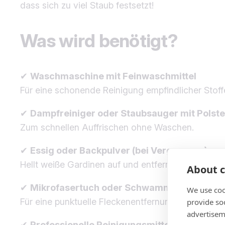
dass sich zu viel Staub festsetzt!
Was wird benötigt?
✔
Waschmaschine mit Feinwaschmittel
Für eine schonende Reinigung empfindlicher Stoff
✔
Dampfreiniger oder Staubsauger mit Polste
Zum schnellen Auffrischen ohne Waschen.
✔
Essig oder Backpulver (bei Vergrauung)
Hellt weiße Gardinen auf und entfernt Gerüche.
About c
✔
Mikrofasertuch oder Schwamm
We use coo
Für eine punktuelle Fleckenentfernung.
provide so
advertisem
✔
Professionelle Reinigungsmittel (bei Bedarf