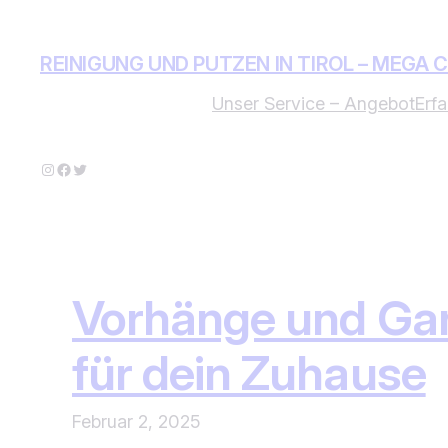
Zum
Inhalt
REINIGUNG UND PUTZEN IN TIROL – MEGA 
springen
Unser Service – Angebot
Erf
Instagram
Facebook
Twitter
Vorhänge und Gard
für dein Zuhause
Februar 2, 2025