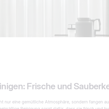
nigen: Frische und Sauberke
t nur eine gemütliche Atmosphäre, sondern fangen auch
elmäßige Reinigung sorgt dafür, dass sie frisch und hyg