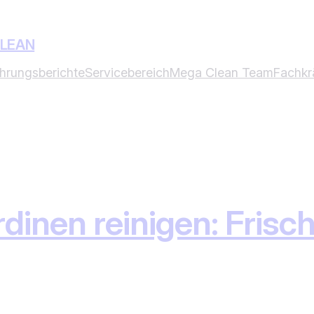
CLEAN
ahrungsberichte
Servicebereich
Mega Clean Team
Fachkr
inen reinigen: Frisc