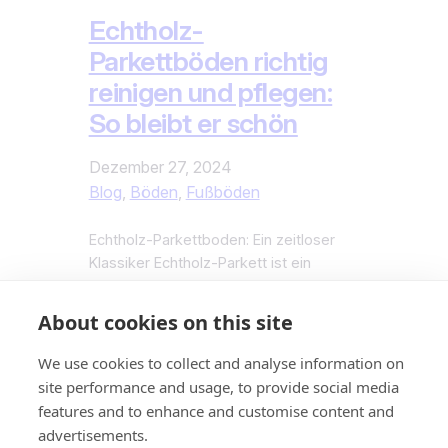
Echtholz-
Parkettböden richtig
reinigen und pflegen:
So bleibt er schön
Dezember 27, 2024
Blog
, 
Böden
, 
Fußböden
Echtholz-Parkettboden: Ein zeitloser
Klassiker Echtholz-Parkett ist ein
zeitloser Klassiker unter den
Bodenbelägen. Seine natürliche Optik
About cookies on this site
und warme Ausstrahlung machen es zu
einer beliebten Wahl für Wohn- und
We use cookies to collect and analyse information on
Geschäftsräume. Doch um seine
site performance and usage, to provide social media
Schönheit lange zu bewahren, benötigt
features and to enhance and customise content and
Parkett die richtige Pflege. In diesem
advertisements.
Beitrag zeigen wir dir, wie du deinen