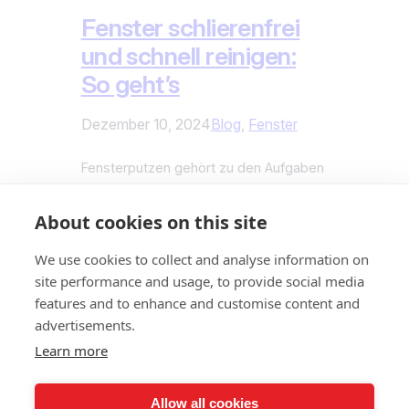
Fenster schlierenfrei
und schnell reinigen:
So geht’s
Dezember 10, 2024
Blog
, 
Fenster
Fensterputzen gehört zu den Aufgaben
im Haushalt, die viele vor sich
herschieben. Der Grund? Oft bleiben
About cookies on this site
Schlieren zurück, und das Ergebnis ist
alles andere als zufriedenstellend. Doch
We use cookies to collect and analyse information on
mit der richtigen Technik und den
site performance and usage, to provide social media
passenden Hilfsmitteln lässt sich die
features and to enhance and customise content and
Arbeit nicht nur erleichtern, sondern
advertisements.
auch perfektionieren. In diesem Beitrag
Learn more
erfährst du, wie du Fenster schnell
und…
Allow all cookies