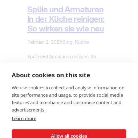
Spüle und Armaturen
in der Küche reinigen:
So wirken sie wie neu
Februar 2, 2025
Blog
, 
Küche
Spüle und Armaturen reinigen: So
glänzen sie wieder wie neu Die Spüle
und die Armaturen in der Küche sind
About cookies on this site
täglich im Einsatz – und das hinterlässt
Spuren. Kalkablagerungen,
We use cookies to collect and analyse information on
Wasserflecken, Fett und Essensreste
site performance and usage, to provide social media
setzen sich schnell fest und lassen die
features and to enhance and customise content and
Oberflächen stumpf und unsauber
advertisements.
wirken. Mit der richtigen Reinigung und
Learn more
Pflege bleiben deine Spüle und
Armaturen…
Allow all cookies